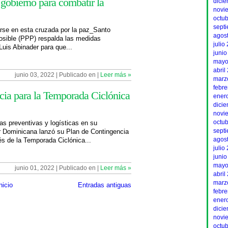
 gobierno para combatir la
dici
novi
octu
sept
rse en esta cruzada por la paz_Santo
agos
osible (PPP) respalda las medidas
julio
Luis Abinader para que...
junio
mayo
abril
junio 03, 2022 | Publicado en |
Leer más »
marz
febr
cia para la Temporada Ciclónica
ener
dici
novi
octu
s preventivas y logísticas en su
sept
r Dominicana lanzó su Plan de Contingencia
agos
és de la Temporada Ciclónica...
julio
junio
mayo
junio 01, 2022 | Publicado en |
Leer más »
abril
marz
nicio
Entradas antiguas
febr
ener
dici
novi
octu