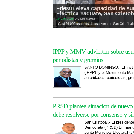
Edesur eleva capacidad de su
Eléctrica Yaguate, San Cristob
19
Jun
2026
0 Comentarios
_Casi 26,000 usuarios de esa zona en San Cristóbal re
IPPP y MMV advierten sobre usur
periodistas y gremios
SANTO DOMINGO.- El Institut
(IPPP), y el Movimiento Mar
autoridades, periodistas, gre
PRSD plantea situacion de nuevo 
debe resolverse por consenso y si
San Cristobal.- El president
Democrata (PRSD),Emmanuel
Junta Municipal Electoral (