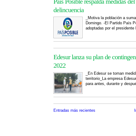
País Posible respalda medidas del
delincuencia
_Motiva la población a suma
Domingo. -El Partido País P
adoptadas por el presidente 
Edesur lanza su plan de contingen
2022
_En Edesur se toman medida
territorio_La empresa Edesu
para antes, durante y despu
Entradas más recientes
I