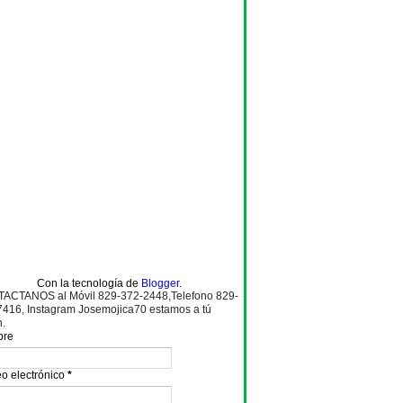
Con la tecnología de
Blogger
.
ACTANOS al Móvil 829-372-2448,Telefono 829-
7416, Instagram Josemojica70 estamos a tú
n.
bre
o electrónico
*