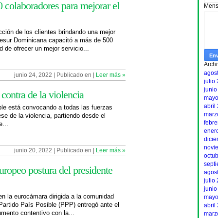
 colaboradores para mejorar el
Mens
ción de los clientes brindando una mejor
esur Dominicana capacitó a más de 500
d de ofrecer un mejor servicio...
Archi
agos
junio 24, 2022 | Publicado en |
Leer más »
julio
junio
contra de la violencia
mayo
abril
le está convocando a todas las fuerzas
marz
se de la violencia, partiendo desde el
febr
...
ener
dici
novi
junio 20, 2022 | Publicado en |
Leer más »
octu
sept
uropeo postura del presidente
agos
julio
junio
en la eurocámara dirigida a la comunidad
mayo
Partido País Posible (PPP) entregó ante el
abril
ento contentivo con la...
marz