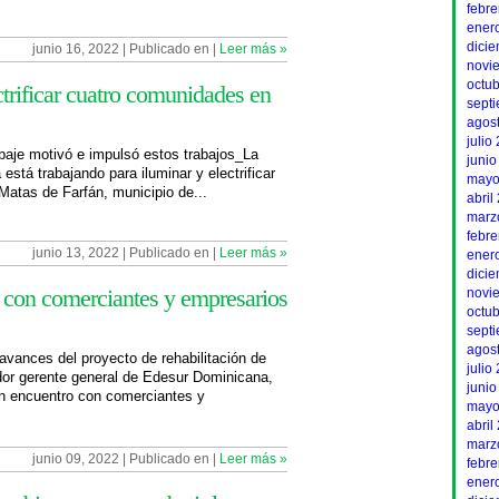
febr
ener
dici
junio 16, 2022 | Publicado en |
Leer más »
novi
octu
ctrificar cuatro comunidades en
sept
agos
julio
aje motivó e impulsó estos trabajos_La
junio
tá trabajando para iluminar y electrificar
mayo
atas de Farfán, municipio de...
abril
marz
febr
junio 13, 2022 | Publicado en |
Leer más »
ener
dici
 con comerciantes y empresarios
novi
octu
sept
agos
avances del proyecto de rehabilitación de
julio
dor gerente general de Edesur Dominicana,
junio
n encuentro con comerciantes y
mayo
abril
marz
junio 09, 2022 | Publicado en |
Leer más »
febr
ener