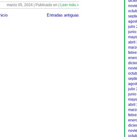
dici
marzo 05, 2024 | Publicado en |
Leer más »
novi
octu
nicio
Entradas antiguas
sept
agos
julio
junio
mayo
abril
marz
febr
ener
dici
novi
octu
sept
agos
julio
junio
mayo
abril
marz
febr
ener
dici
novi
octu