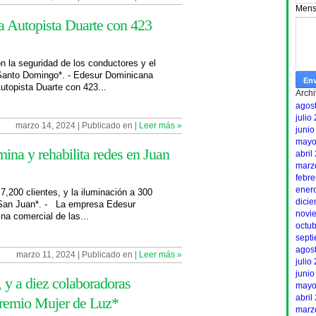
Mens
la Autopista Duarte con 423
n la seguridad de los conductores y el
*Santo Domingo*. - Edesur Dominicana
Autopista Duarte con 423...
Archi
agos
julio
marzo 14, 2024 | Publicado en |
Leer más »
junio
mayo
mina y rehabilita redes en Juan
abril
marz
febr
ener
,200 clientes, y la iluminación a 300
dici
, San Juan*. - La empresa Edesur
novi
na comercial de las...
octu
sept
agos
marzo 11, 2024 | Publicado en |
Leer más »
julio
junio
 y a diez colaboradoras
mayo
abril
Premio Mujer de Luz*
marz