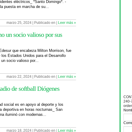
cidentes eléctricos_ *Santo Domingo*. -
a puesta en marcha de su...
marzo 25, 2024 | Publicado en |
Leer más »
un socio valioso por sus
 Edesur que encabeza Milton Morrison, fue
 los Estados Unidos para el Desarrollo
un socio valioso por...
marzo 22, 2024 | Publicado en |
Leer más »
adio de softball Diógenes
CONT
240-
d social es en apoyo al deporte y los
orde
tica deportiva en horas nocturnas_ San
Nom
ana iluminó con modernas...
Corre
marzo 18, 2024 | Publicado en |
Leer más »