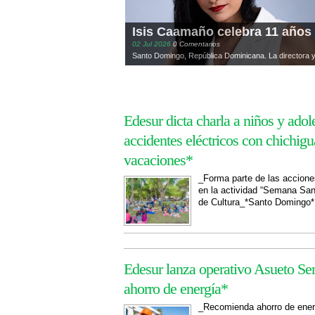
Isis Caamaño celebra 11 años 
02
Jul
2026
0 Comentarios
Santo Domingo, República Dominicana. La directora y
Edesur dicta charla a niños y adol
accidentes eléctricos con chichigu
vacaciones*
_Forma parte de las accion
en la actividad “Semana Sant
de Cultura_*Santo Domingo*.
Edesur lanza operativo Asueto S
ahorro de energía*
_Recomienda ahorro de energ