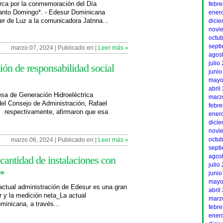
rca por la conmemoración del Día
febr
Santo Domingo*. - Edesur Dominicana
ener
er de Luz a la comunicadora Jatnna...
dici
novi
octu
sept
marzo 07, 2024 | Publicado en |
Leer más »
agos
julio
ón de responsabilidad social
junio
mayo
abril
esa de Generación Hidroeléctrica
marz
del Consejo de Administración, Rafael
febr
, respectivamente, afirmaron que esa
ener
dici
novi
octu
marzo 06, 2024 | Publicado en |
Leer más »
sept
agos
antidad de instalaciones con
julio
o*
junio
mayo
 actual administración de Edesur es una gran
abril
r y la medición neta_La actual
marz
minicana, a través...
febr
ener