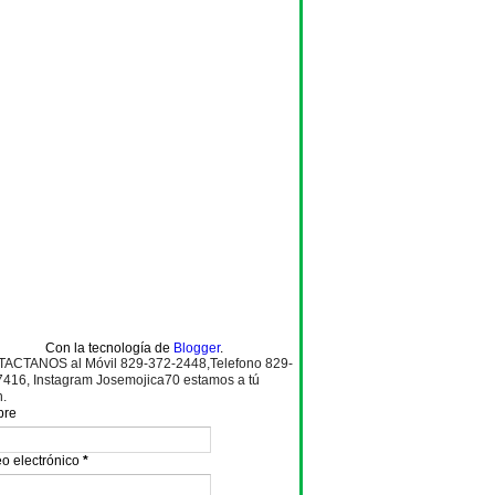
Con la tecnología de
Blogger
.
ACTANOS al Móvil 829-372-2448,Telefono 829-
7416, Instagram Josemojica70 estamos a tú
n.
bre
o electrónico
*