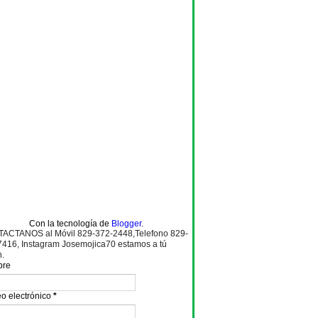
Con la tecnología de
Blogger
.
ACTANOS al Móvil 829-372-2448,Telefono 829-
7416, Instagram Josemojica70 estamos a tú
n.
bre
o electrónico
*