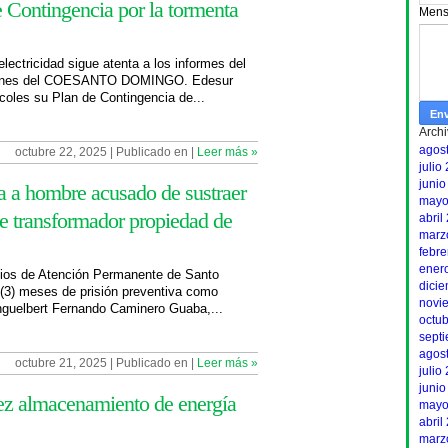
 Contingencia por la tormenta
Mens
lectricidad sigue atenta a los informes del
iones del COESANTO DOMINGO. Edesur
coles su Plan de Contingencia de...
Archi
agos
octubre 22, 2025 | Publicado en |
Leer más »
julio
junio
a a hombre acusado de sustraer
mayo
de transformador propiedad de
abril
marz
febr
ener
icios de Atención Permanente de Santo
dici
(3) meses de prisión preventiva como
novi
nguelbert Fernando Caminero Guaba,...
octu
sept
agos
octubre 21, 2025 | Publicado en |
Leer más »
julio
junio
ez almacenamiento de energía
mayo
abril
marz