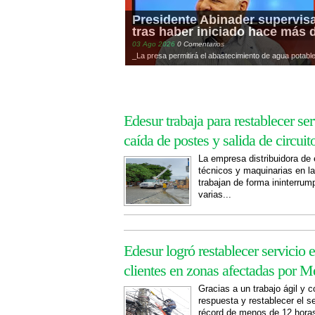
Presidente Abinader supervisa
tras haber iniciado hace más 
03
Ago
2026
0 Comentarios
_La presa permitirá el abastecimiento de agua potable 
Edesur trabaja para restablecer se
caída de postes y salida de circuit
La empresa distribuidora de 
técnicos y maquinarias en 
trabajan de forma ininterrump
varias...
Edesur logró restablecer servicio 
clientes en zonas afectadas por M
Gracias a un trabajo ágil y 
respuesta y restablecer el s
récord de menos de 12 horas