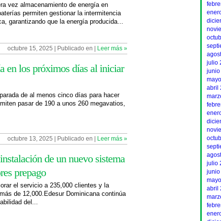
febr
era vez almacenamiento de energía en
ener
aterías permiten gestionar la intermitencia
dici
ca, garantizando que la energía producida...
novi
octu
sept
octubre 15, 2025 | Publicado en |
Leer más »
agos
julio
en los próximos días al iniciar
junio
mayo
abril
 parada de al menos cinco días para hacer
marz
ermiten pasar de 190 a unos 260 megavatios,
febr
ener
dici
novi
octu
octubre 13, 2025 | Publicado en |
Leer más »
sept
agos
a instalación de un nuevo sistema
julio
ores prepago
junio
mayo
orar el servicio a 235,000 clientes y la
abril
a más de 12,000.Edesur Dominicana continúa
marz
abilidad del...
febr
ener