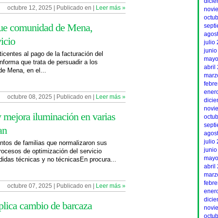
dici
octubre 12, 2025 | Publicado en |
Leer más »
novi
octu
 que comunidad de Mena,
sept
agos
icio
julio
junio
icentes al pago de la facturación del
mayo
forma que trata de persuadir a los
abril
de Mena, en el...
marz
febr
ener
octubre 08, 2025 | Publicado en |
Leer más »
dici
novi
 y mejora iluminación en varias
octu
sept
an
agos
julio
entos de familias que normalizaron sus
junio
rocesos de optimización del servicio
mayo
rdidas técnicas y no técnicasEn procura...
abril
marz
febr
octubre 07, 2025 | Publicado en |
Leer más »
ener
dici
plica cambio de barcaza
novi
octu