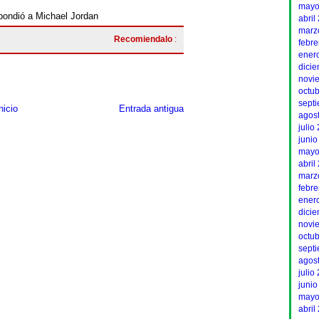
mayo
pondió a Michael Jordan
abril
marz
Recomiendalo
:
febr
ener
dici
novi
octu
sept
nicio
Entrada antigua
agos
julio
junio
mayo
abril
marz
febr
ener
dici
novi
octu
sept
agos
julio
junio
mayo
abril