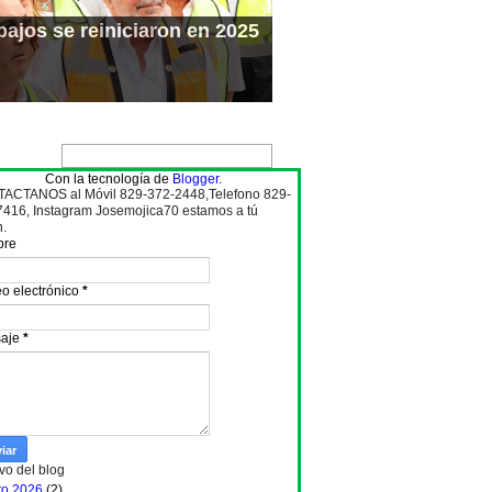
ajos se reiniciaron en 2025
Con la tecnología de
Blogger
.
ACTANOS al Móvil 829-372-2448,Telefono 829-
7416, Instagram Josemojica70 estamos a tú
n.
bre
o electrónico
*
aje
*
vo del blog
to 2026
(2)