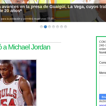
 avances en la presa de Guaigüí, La Vega, cuyos trab
de 20 años*
para la población y permitirá regar unas 77,00...
CONT
ó a Michael Jordan
240-
orde
Nom
Corre
Mens
Archi
agos