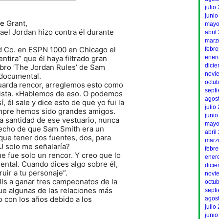
julio
junio
ce
Grant,
mayo
ael Jordan hizo contra él durante
abril
marz
nd Co. en ESPN 1000 en Chicago el
febr
ntira” que él haya filtrado gran
ener
dici
libro ‘The Jordan Rules’ de Sam
novi
 documental.
octu
uarda rencor, arreglemos esto como
sept
evista. «Hablemos de eso. O podemos
agos
, él sale y dice esto de que yo fui la
julio
iempre hemos sido grandes amigos.
junio
a santidad de ese vestuario, nunca
mayo
hecho de que Sam Smith era un
abril
que tener dos fuentes, dos, para
marz
J solo me señalaría?
febr
e fue solo un rencor. Y creo que lo
ener
ntal. Cuando dices algo sobre él,
dici
ruir a tu personaje”.
novi
lls a ganar tres campeonatos de la
octu
ue algunas de las relaciones más
sept
 con los años debido a los
agos
julio
junio