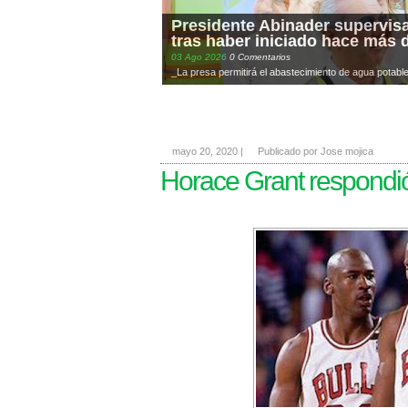
Presidente Abinader supervisa
tras haber iniciado hace más 
03
Ago
2026
0 Comentarios
_La presa permitirá el abastecimiento de agua potable 
mayo 20, 2020
|
Publicado por Jose mojica
Horace Grant respondi