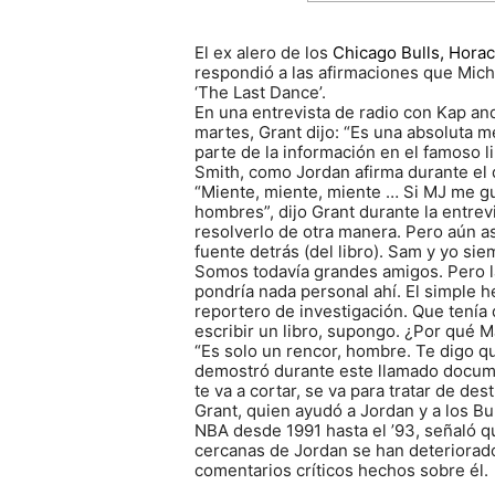
El ex alero de los
Chicago Bulls, Hora
respondió a las afirmaciones que Mich
‘The Last Dance’.
En una entrevista de radio con Kap a
martes, Grant dijo: “Es una absoluta me
parte de la información en el famoso 
Smith, como Jordan afirma durante el
“Miente, miente, miente … Si MJ me g
hombres”, dijo Grant durante la entr
resolverlo de otra manera. Pero aún así
fuente detrás (del libro). Sam y yo s
Somos todavía grandes amigos. Pero l
pondría nada personal ahí. El simple 
reportero de investigación. Que tenía 
escribir un libro, supongo. ¿Por qué M
“Es solo un rencor, hombre. Te digo qu
demostró durante este llamado docume
te va a cortar, se va para tratar de dest
Grant, quien ayudó a Jordan y a los Bu
NBA desde 1991 hasta el ’93, señaló q
cercanas de Jordan se han deteriorado
comentarios críticos hechos sobre él.