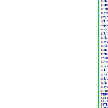
marz
febr
ener
dici
novi
octu
sept
agos
julio
junio
mayo
abril
marz
febr
ener
dici
novi
octu
agos
julio
junio
mayo
Etiqu
DEP
ECO
FAR
INT