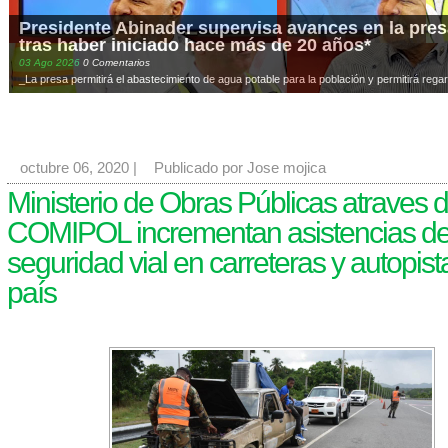
Presidente Abinader supervisa avances en la presa
tras haber iniciado hace más de 20 años*
03
Ago
2026
0 Comentarios
_La presa permitirá el abastecimiento de agua potable para la población y permitirá regar
octubre 06, 2020
|
Publicado por Jose mojica
Ministerio de Obras Públicas atraves 
COMIPOL incrementan asistencias d
seguridad vial en carreteras y autopist
país