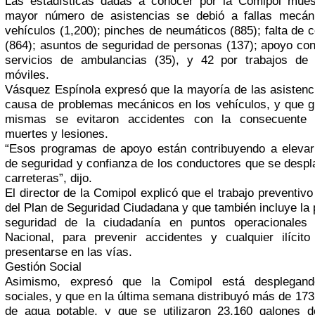
Las estadísticas dadas a conocer por la Comipol mues
mayor número de asistencias se debió a fallas mecán
vehículos (1,200); pinches de neumáticos (885); falta de 
(864); asuntos de seguridad de personas (137); apoyo con
servicios de ambulancias (35), y 42 por trabajos de l
móviles.
Vásquez Espínola expresó que la mayoría de las asistenc
causa de problemas mecánicos en los vehículos, y que g
mismas se evitaron accidentes con la consecuente 
muertes y lesiones.
“Esos programas de apoyo están contribuyendo a elevar 
de seguridad y confianza de los conductores que se despl
carreteras”, dijo.
El director de la Comipol explicó que el trabajo preventivo
del Plan de Seguridad Ciudadana y que también incluye la 
seguridad de la ciudadanía en puntos operacionales d
Nacional, para prevenir accidentes y cualquier ilícit
presentarse en las vías.
Gestión Social
Asimismo, expresó que la Comipol está desplegand
sociales, y que en la última semana distribuyó más de 173
de agua potable, y que se utilizaron 23,160 galones 