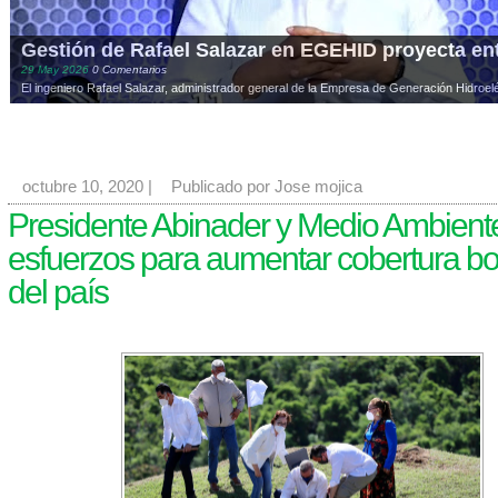
Gestión de Rafael Salazar en EGEHID proyecta ent
29
May
2026
0 Comentarios
El ingeniero Rafael Salazar, administrador general de la Empresa de Generación Hidroelé
octubre 10, 2020
|
Publicado por Jose mojica
Presidente Abinader y Medio Ambient
esfuerzos para aumentar cobertura b
del país