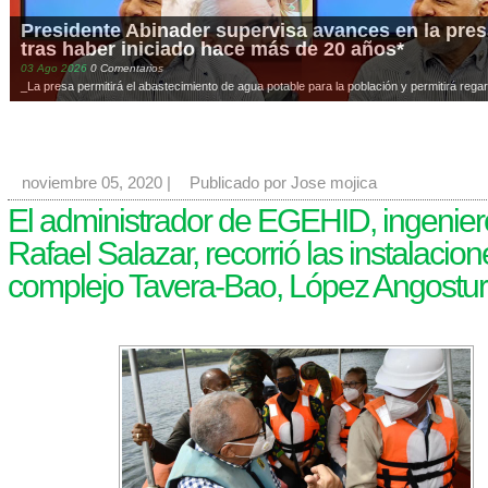
Presidente Abinader supervisa avances en la presa
tras haber iniciado hace más de 20 años*
03
Ago
2026
0 Comentarios
_La presa permitirá el abastecimiento de agua potable para la población y permitirá regar
noviembre 05, 2020
|
Publicado por Jose mojica
El administrador de EGEHID, ingenier
Rafael Salazar, recorrió las instalacion
complejo Tavera-Bao, López Angostur