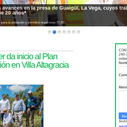
 avances en la presa de Guaigüí, La Vega, cuyos trab
de 20 años*
para la población y permitirá regar unas 77,00...
CONT
 da inicio al Plan
240-
orde
ón en Villa Altagracia
Nom
Corre
Mens
Archi
agos