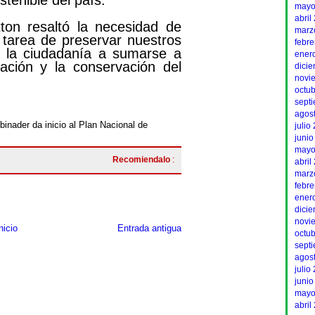
stenible del país.
mayo
abril
tton resaltó la necesidad de
marz
a tarea de preservar nuestros
febr
a la ciudadanía a sumarse a
ener
tación y la conservación del
dici
novi
octu
sept
agos
binader da inicio al Plan Nacional de
julio
junio
mayo
Recomiendalo
:
abril
marz
febr
ener
dici
novi
nicio
Entrada antigua
octu
sept
agos
julio
junio
mayo
abril