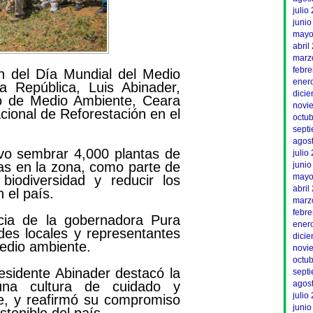
julio
junio
mayo
abril
marz
febr
n del Día Mundial del Medio
ener
a República, Luis Abinader,
dici
rio de Medio Ambiente, Ceara
novi
acional de Reforestación en el
octu
sept
agos
tivo sembrar 4,000 plantas de
julio
das en la zona, como parte de
junio
mayo
biodiversidad y reducir los
abril
 el país.
marz
febr
cia de la gobernadora Pura
ener
des locales y representantes
dici
medio ambiente.
novi
octu
residente Abinader destacó la
sept
una cultura de cuidado y
agos
julio
e, y reafirmó su compromiso
junio