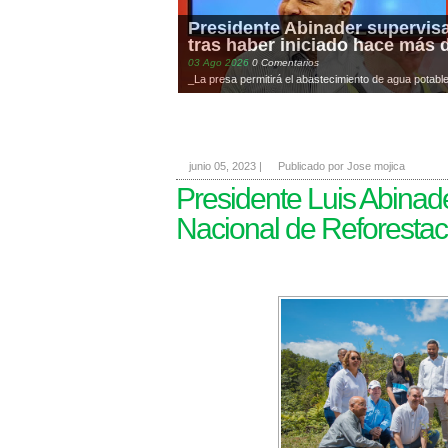
Presidente Abinader supervisa
tras haber iniciado hace más 
03
Ago
2026
0 Comentarios
_La presa permitirá el abastecimiento de agua potable 
junio 05, 2023
|
Publicado por Jose mojica
Presidente Luis Abinader
Nacional de Reforestaci