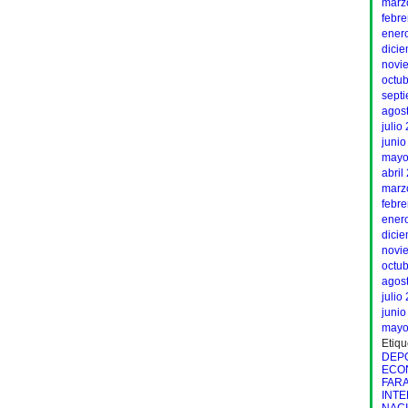
marz
febr
ener
dici
novi
octu
sept
agos
julio
junio
mayo
abril
marz
febr
ener
dici
novi
octu
agos
julio
junio
mayo
Etiqu
DEP
ECO
FAR
INT