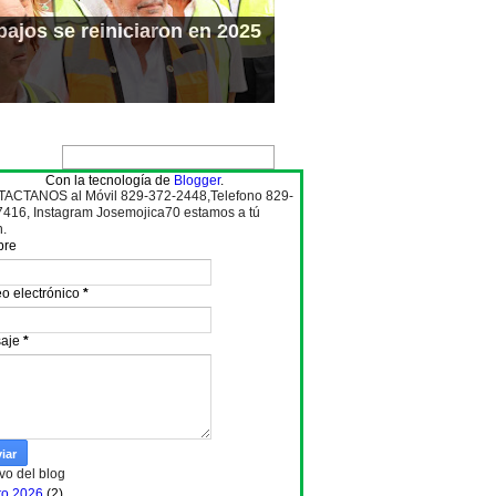
ajos se reiniciaron en 2025
Con la tecnología de
Blogger
.
ACTANOS al Móvil 829-372-2448,Telefono 829-
7416, Instagram Josemojica70 estamos a tú
n.
bre
o electrónico
*
aje
*
vo del blog
to 2026
(2)