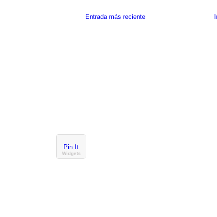
Entrada más reciente
I
Pin It
Widgets