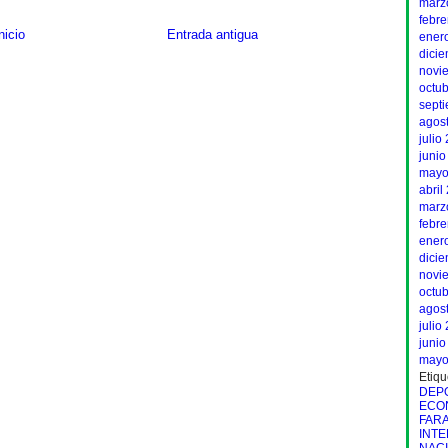
marz
febr
nicio
Entrada antigua
ener
dici
novi
octu
sept
agos
julio
junio
mayo
abril
marz
febr
ener
dici
novi
octu
agos
julio
junio
mayo
Etiqu
DEP
ECO
FAR
INT