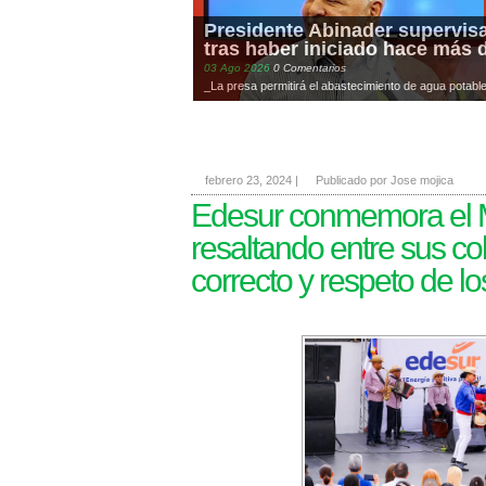
Presidente Abinader supervisa
tras haber iniciado hace más 
03
Ago
2026
0 Comentarios
_La presa permitirá el abastecimiento de agua potable 
febrero 23, 2024
|
Publicado por Jose mojica
Edesur conmemora el M
resaltando entre sus co
correcto y respeto de lo