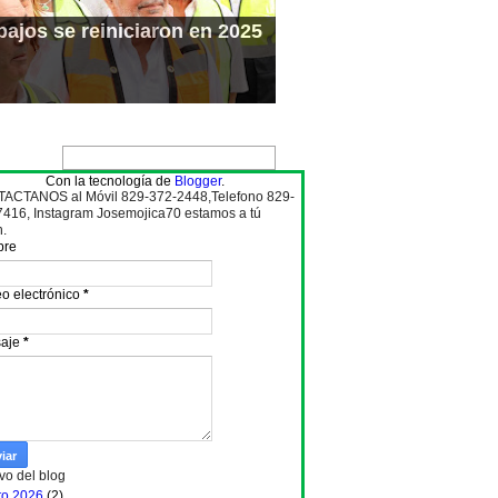
ajos se reiniciaron en 2025
Con la tecnología de
Blogger
.
ACTANOS al Móvil 829-372-2448,Telefono 829-
7416, Instagram Josemojica70 estamos a tú
n.
bre
o electrónico
*
aje
*
vo del blog
to 2026
(2)