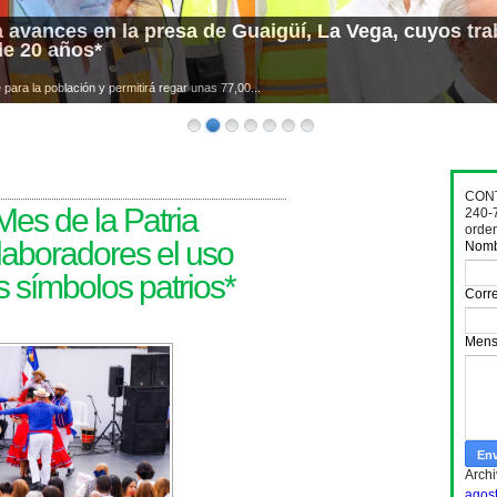
 avances en la presa de Guaigüí, La Vega, cuyos trab
de 20 años*
para la población y permitirá regar unas 77,00...
CONT
es de la Patria
240-
orde
laboradores el uso
Nom
s símbolos patrios*
Corre
Mens
Archi
agos