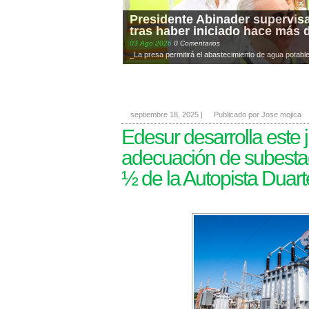
Presidente Abinader supervisa
tras haber iniciado hace más 
03
Ago
2026
0 Comentarios
_La presa permitirá el abastecimiento de agua potable 
septiembre 18, 2025
|
Publicado por Jose mojica
Edesur desarrolla este 
adecuación de subestac
½ de la Autopista Duart