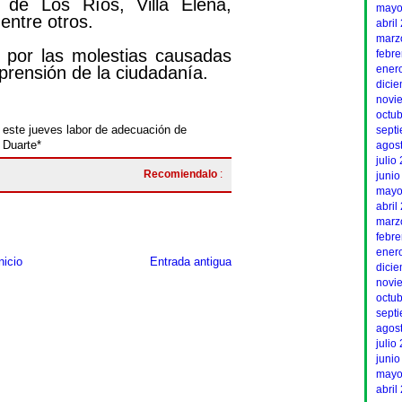
 de Los Ríos, Villa Elena,
mayo
entre otros.
abril
marz
 por las molestias causadas
febr
prensión de la ciudadanía.
ener
dici
novi
octu
 este jueves labor de adecuación de
sept
 Duarte*
agos
julio
Recomiendalo
:
junio
mayo
abril
marz
febr
ener
nicio
Entrada antigua
dici
novi
octu
sept
agos
julio
junio
mayo
abril