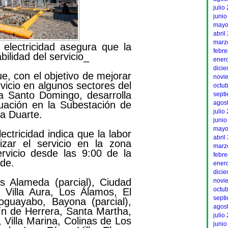
julio
junio
mayo
abril
marz
 electricidad asegura que la
febr
ilidad del servicio_
ener
dici
, con el objetivo de mejorar
novi
rvicio en algunos sectores del
octu
cia Santo Domingo, desarrolla
sept
uación en la Subestación de
agos
julio
ta Duarte.
junio
mayo
ectricidad indica que la labor
abril
izar el servicio en la zona
marz
ervicio desde las 9:00 de la
febr
rde.
ener
dici
s Alameda (parcial), Ciudad
novi
octu
, Villa Aura, Los Álamos, El
sept
oguayabo, Bayona (parcial),
agos
ín de Herrera, Santa Martha,
julio
, Villa Marina, Colinas de Los
junio