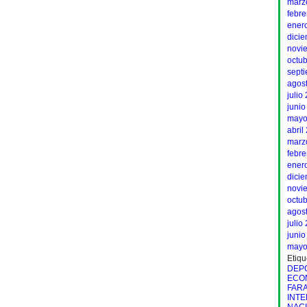
marz
febr
ener
dici
novi
octu
sept
agos
julio
junio
mayo
abril
marz
febr
ener
dici
novi
octu
agos
julio
junio
mayo
Etiqu
DEP
ECO
FAR
INT