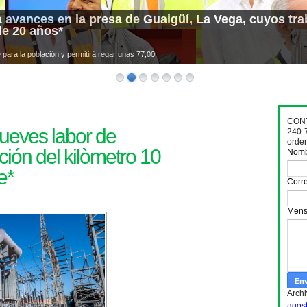
 avances en la presa de Guaigüí, La Vega, cuyos trab
de 20 años*
para la población y permitirá regar unas 77,00...
CONT
jueves labor de
240-
orde
ión del kilòmetro 10
Nom
e*
Corre
Mens
Archi
agos