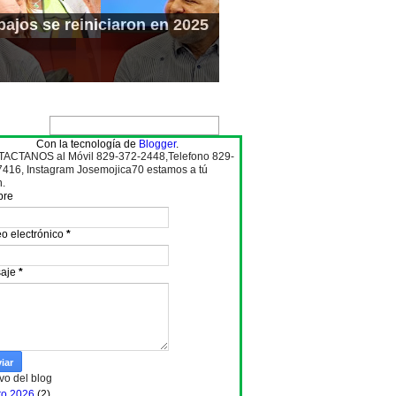
ajos se reiniciaron en 2025
Con la tecnología de
Blogger
.
ACTANOS al Móvil 829-372-2448,Telefono 829-
7416, Instagram Josemojica70 estamos a tú
n.
bre
o electrónico
*
aje
*
vo del blog
to 2026
(2)