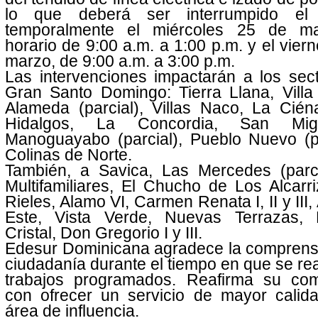
lo que deberá ser interrumpido el 
temporalmente el miércoles 25 de m
horario de 9:00 a.m. a 1:00 p.m. y el vier
marzo, de 9:00 a.m. a 3:00 p.m.
Las intervenciones impactarán a los sec
Gran Santo Domingo: Tierra Llana, Villa
Alameda (parcial), Villas Naco, La Cién
Hidalgos, La Concordia, San Mi
Manoguayabo (parcial), Pueblo Nuevo (pa
Colinas de Norte.
También, a Savica, Las Mercedes (parci
Multifamiliares, El Chucho de Los Alcarr
Rieles, Alamo VI, Carmen Renata I, II y III
Este, Vista Verde, Nuevas Terrazas, 
Cristal, Don Gregorio I y III.
Edesur Dominicana agradece la comprensi
ciudadanía durante el tiempo en que se rea
trabajos programados. Reafirma su co
con ofrecer un servicio de mayor calid
área de influencia.