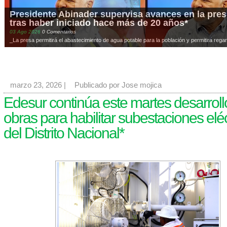
Presidente Abinader supervisa avances en la presa
tras haber iniciado hace más de 20 años*
03
Ago
2026
0 Comentarios
_La presa permitirá el abastecimiento de agua potable para la población y permitirá regar
marzo 23, 2026
|
Publicado por Jose mojica
Edesur continúa este martes desarroll
obras para habilitar subestaciones eléc
del Distrito Nacional*