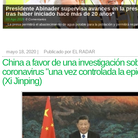
Presidente Abinader supervisa avances en la presa
tras haber iniciado hace más de 20 años*
03
Ago
2026
0 Comentarios
_La presa permitirá el abastecimiento de agua potable para la población y permitirá regar
mayo 18, 2020
|
Publicado por EL RADAR
China a favor de una investigación so
coronavirus "una vez controlada la ep
(Xi Jinping)