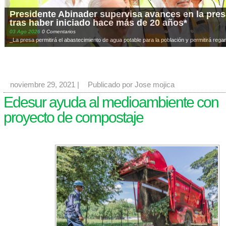
Presidente Abinader supervisa avances en la presa
tras haber iniciado hace más de 20 años*
03
Ago
2026
0 Comentarios
_La presa permitirá el abastecimiento de agua potable para la población y permitirá regar
noviembre 29, 2021
|
Publicado por Jose mojica
Edesur ayuda al medioambiente con
proyecto de compostaje