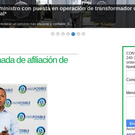
ministro con puesta en operación de transformador 
al*
cibirán un servicio más eficiente y confiable_E...
CONT
nada de afiliación de
240-
orde
Nom
Corre
Mens
Archi
agos