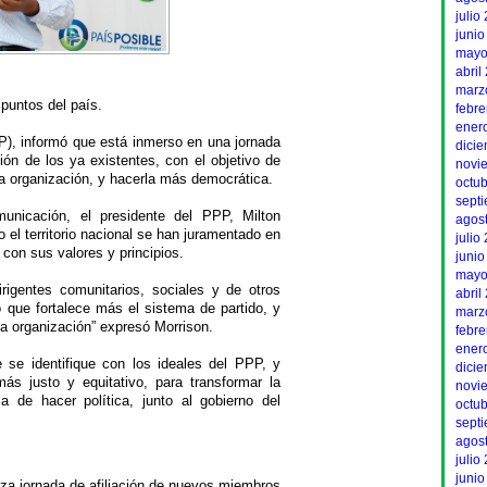
julio
junio
mayo
abril
marz
puntos del país.
febr
ener
P), informó que está inmerso en una jornada
dici
ión de los ya existentes, con el objetivo de
novi
 la organización, y hacerla más democrática.
octu
sept
nicación, el presidente del PPP, Milton
agos
 el territorio nacional se han juramentado en
julio
n con sus valores y principios.
junio
mayo
igentes comunitarios, sociales y de otros
abril
 que fortalece más el sistema de partido, y
marz
la organización” expresó Morrison.
febr
ener
 se identifique con los ideales del PPP, y
dici
más justo y equitativo, para transformar la
novi
 de hacer política, junto al gobierno del
octu
sept
agos
julio
junio
iza jornada de afiliación de nuevos miembros