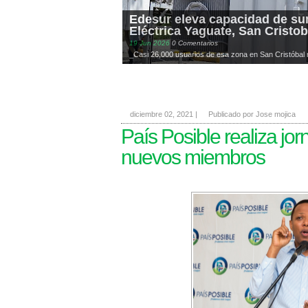
Edesur eleva capacidad de su
Eléctrica Yaguate, San Cristob
19
Jun
2026
0 Comentarios
_Casi 26,000 usuarios de esa zona en San Cristóbal re
diciembre 02, 2021
|
Publicado por Jose mojica
País Posible realiza jor
nuevos miembros