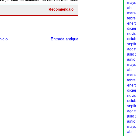
mayo
abril
Recomiendalo
:
marz
febr
ener
dici
novi
octu
nicio
Entrada antigua
sept
agos
julio
junio
mayo
abril
marz
febr
ener
dici
novi
octu
sept
agos
julio
junio
mayo
abril