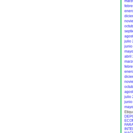
marz
febr
ener
dici
novi
octu
sept
agos
julio
junio
mayo
abril
marz
febr
ener
dici
novi
octu
agos
julio
junio
mayo
Etiqu
DEP
ECO
FAR
INT