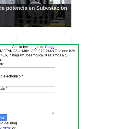
de potencia en Subestación
Con la tecnología de
Blogger
.
ACTANOS al Móvil 829-372-2448,Telefono 829-
7416, Instagram Josemojica70 estamos a tú
n.
bre
o electrónico
*
aje
*
vo del blog
to 2026
(2)