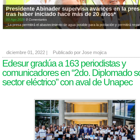
Presidente Abinader supervisa avances en la presa
tras haber iniciado hace más de 20 años*
03
Ago
2026
0 Comentarios
_La presa permitirá el abastecimiento de agua potable para la población y permitirá regar
diciembre 01, 2022
|
Publicado por Jose mojica
Edesur gradúa a 163 periodistas y
comunicadores en “2do. Diplomado so
sector eléctrico” con aval de Unapec